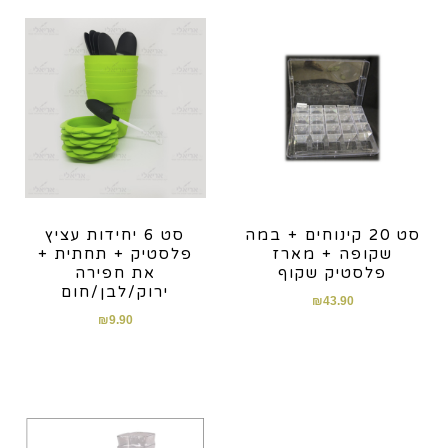
סט 20 קינוחים + במה
סט 6 יחידות עציץ
שקופה + מארז
פלסטיק + תחתית +
פלסטיק שקוף
את חפירה
ירוק/לבן/חום
₪
43.90
₪
9.90