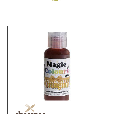
₪
44.90