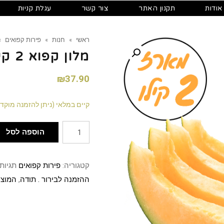
אודות
תקנון האתר
צור קשר
עגלת קניות
ראשי
»
חנות
»
פירות קפואים
»
מלון קפוא 2 קילו
₪
37.90
קיים במלאי (ניתן להזמנה מוקד
הוספה לסל
קטגוריה:
פירות קפואים
תגיות
ההזמנה לבירור . תודה
,
המוצר